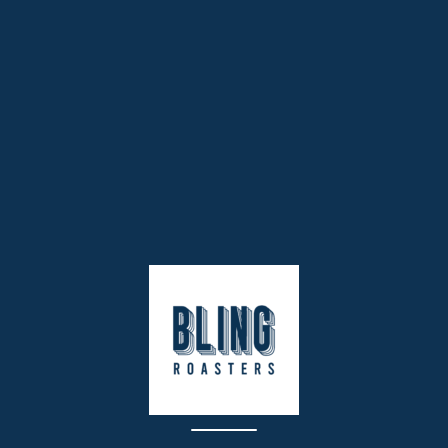
CATEGORIES:
QUÀ TẶNG
,
THỜI TRANG
TAGS:
#FASHION
,
#TUMBLER
MÔ TẢ SẢN PHẨM
Túi tote vải CANVAS nhiều mẫu mềm mịn đeo vai đi
học đi chơi
– Chất liệu: Vải canvas loại dày cao cấp
– Xu hướng: Thời trang sành điệu dạo phố, đi chơi, đi
chợ, đi học … Bạn có thể dễ dàng kết hợp chiếc túi
tote này với bất kì bộ trang phục nào, bất kì món phụ
kiện nào.